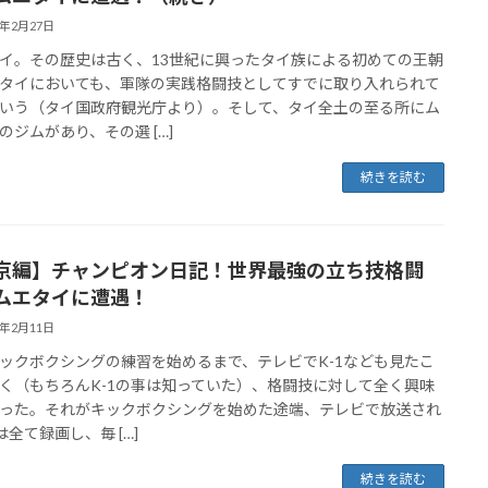
2年2月27日
イ。その歴史は古く、13世紀に興ったタイ族による初めての王朝
タイにおいても、軍隊の実践格闘技としてすでに取り入れられて
いう（タイ国政府観光庁より）。そして、タイ全土の至る所にム
のジムがあり、その選 […]
続きを読む
京編】チャンピオン日記！世界最強の立ち技格闘
ムエタイに遭遇！
2年2月11日
ックボクシングの練習を始めるまで、テレビでK-1なども見たこ
く（もちろんK-1の事は知っていた）、格闘技に対して全く興味
った。それがキックボクシングを始めた途端、テレビで放送され
は全て録画し、毎 […]
続きを読む