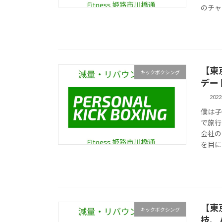
のチャ
【東
キックボクシング
デー
202
僕は子
で旅行
会社の
を目に
【東
キックボクシング
技、