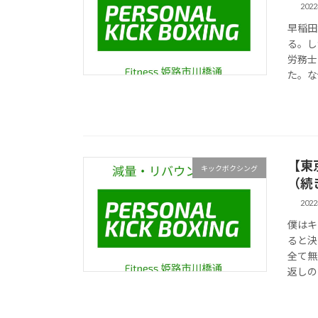
202
早稲田
る。し
労務士
た。な
【東
キックボクシング
（続
202
僕はキ
ると決
全て無
返しの