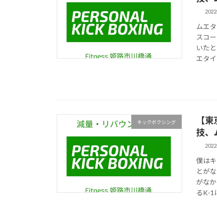
202
ムエタ
スコー
いたと
エタイ
【東
キックボクシング
技、
202
僕はキ
とがな
がなか
るK-1