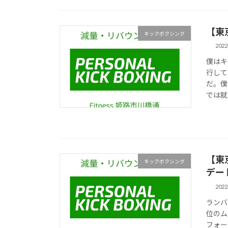
【東
キックボクシング
202
僕はキ
行して
だ。僕
では就
【東
キックボクシング
デー
202
ランバ
位のム
フォー