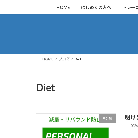
コ
ナ
HOME
はじめての方へ
トレー
ン
ビ
テ
ゲ
ン
ー
ツ
シ
へ
ョ
ス
ン
キ
に
HOME
ブログ
Diet
ッ
移
プ
動
Diet
明け
未分類
202