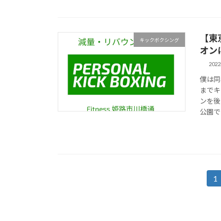
【東
キックボクシング
オン
202
僕は同
までキ
ンを後
公園で
投
1
固
定
稿
ペ
の
ー