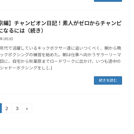
京編】チャンピオン日記！素人がゼロからチャンピ
になるには（続き）
2年2月2日
年代で活躍しているキックボクサー達に追いつくべく、朝から晩
ックボクシングの練習を始めた。朝は仕事へ向かうサラーリーマ
目に、自宅から秋葉原までロードワークに出かけ、いつも途中の
シャドーボクシングをし […]
続きを読む
2
3
»
固
固
定
定
ペ
ペ
ー
ー