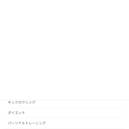
【東京編】チャンピオン日記！その名は
キックボクシング
ランバー・ソムデートM16！（続き）
2022年4月25日
【東京編】チャンピオン日記！その名は
キックボクシング
ランバー・ソムデートM16！
2022年3月29日
カテゴリー
キックボクシング
ダイエット
パーソナルトレーニング